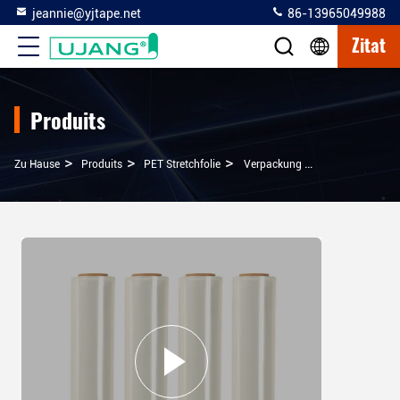
jeannie@yjtape.net
86-13965049988
Zitat
Produits
>
>
>
Zu Hause
Produits
PET Stretchfolie
Verpackung Polyethylen-PE-Stretchfilm Handschrumpfstoff Jumbo-Rolle