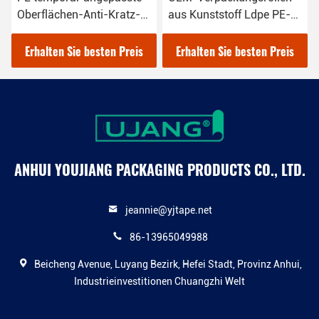
Oberflächen-Anti-Kratz-
aus Kunststoff Ldpe PE-
Plastik-
Stretchfilm
Klebstoffschutzfolie für
Erhalten Sie besten Preis
Erhalten Sie besten Preis
Acrylbleche
ANHUI YOUJIANG PACKAGING PRODUCTS CO., LTD.
jeannie@yjtape.net
86-13965049988
Beicheng Avenue, Luyang Bezirk, Hefei Stadt, Provinz Anhui,
Industrieinvestitionen Chuangzhi Welt