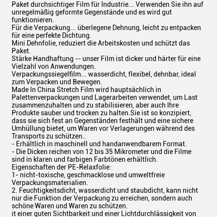
Paket durchsichtiger Film für Industrie... Verwenden Sie ihn auf
unregelmäßig geformte Gegenstände und es wird gut
funktionieren.
Für die Verpackung... überlegene Dehnung, leicht zu entpacken
für eine perfekte Dichtung.
Mini Dehnfolie, reduziert die Arbeitskosten und schützt das
Paket.
Stärke Handhaftung -- unser Film ist dicker und härter für eine
Vielzahl von Anwendungen.
Verpackungssiegelfilm... wasserdicht, flexibel, dehnbar, ideal
zum Verpacken und Bewegen.
Made In China Stretch Film wird hauptsächlich in
Palettenverpackungen und Lagerarbeiten verwendet, um Last
zusammenzuhalten und zu stabilisieren, aber auch Ihre
Produkte sauber und trocken zu halten.Sie ist so konzipiert,
dass sie sich fest an Gegenständen festhält und eine sichere
Umhüllung bietet, um Waren vor Verlagerungen während des
Transports zu schützen..
- Erhältlich in maschinell und handanwendbarem Format.
- Die Dicken reichen von 12 bis 35 Mikrometer und die Filme
sind in klaren und farbigen Farbtönen erhältlich.
Eigenschaften der PE-Relaxfolie:
1- nicht-toxische, geschmacklose und umweltfreie
Verpackungsmaterialien.
2. Feuchtigkeitsdicht, wasserdicht und staubdicht, kann nicht
nur die Funktion der Verpackung zu erreichen, sondern auch
schöne Waren und Waren zu schützen.
it einer guten Sichtbarkeit und einer Lichtdurchlässigkeit von