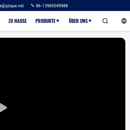
ie@yjtape.net
86-13965049988
ZU HAUSE
PRODUKTE
ÜBER UNS
Play
Video