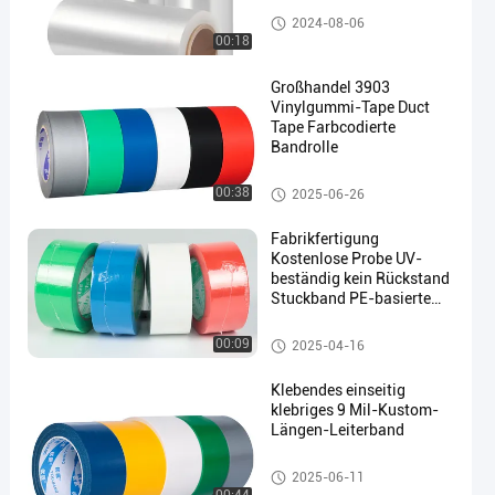
PET Stretchfolie
2024-08-06
00:18
Großhandel 3903
Vinylgummi-Tape Duct
Tape Farbcodierte
Bandrolle
Klebeband aus Stoff
00:38
2025-06-26
Fabrikfertigung
Kostenlose Probe UV-
beständig kein Rückstand
Stuckband PE-basierte
Maskenhülle Hochschere
Band
Klebeband aus Stoff
00:09
2025-04-16
Klebendes einseitig
klebriges 9 Mil-Kustom-
Längen-Leiterband
Klebeband aus Stoff
2025-06-11