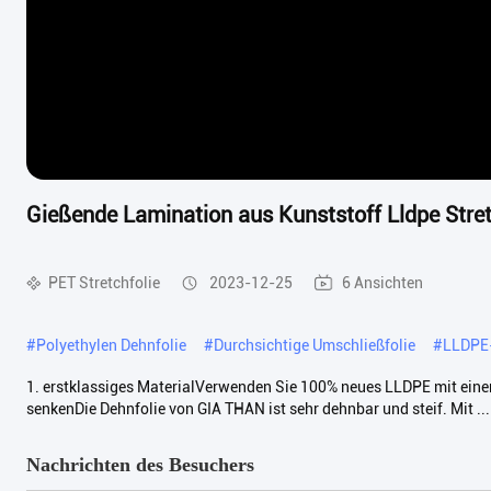
Gießende Lamination aus Kunststoff Lldpe Stret
PET Stretchfolie
2023-12-25
6 Ansichten
#
Polyethylen Dehnfolie
#
Durchsichtige Umschließfolie
#
LLDPE-
1. erstklassiges MaterialVerwenden Sie 100% neues LLDPE mit einem
senkenDie Dehnfolie von GIA THAN ist sehr dehnbar und steif. Mit ...
Nachrichten des Besuchers