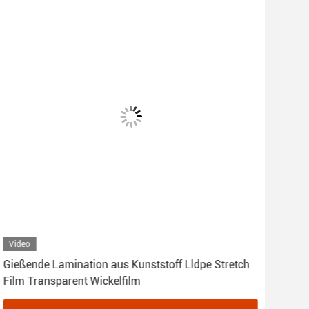
Video
Vid
Gießende Lamination aus Kunststoff Lldpe Stretch
Ldpe
Film Transparent Wickelfilm
Pal