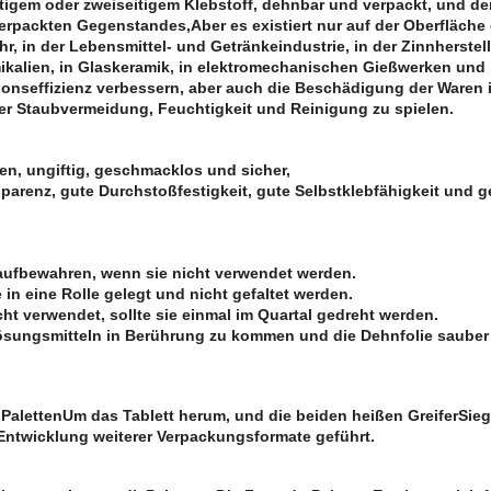
eitigem oder zweiseitigem Klebstoff, dehnbar und verpackt, und de
verpackten Gegenstandes,Aber es existiert nur auf der Oberfläche
, in der Lebensmittel- und Getränkeindustrie, in der Zinnherstell
mikalien, in Glaskeramik, in elektromechanischen Gießwerken und
ionseffizienz verbessern, aber auch die Beschädigung der Waren 
er Staubvermeidung, Feuchtigkeit und Reinigung zu spielen.
en, ungiftig, geschmacklos und sicher,
sparenz, gute Durchstoßfestigkeit, gute Selbstklebfähigkeit und g
 aufbewahren, wenn sie nicht verwendet werden.
 in eine Rolle gelegt und nicht gefaltet werden.
ht verwendet, sollte sie einmal im Quartal gedreht werden.
 Lösungsmitteln in Berührung zu kommen und die Dehnfolie saube
.
Paletten
Um das Tablett herum, und die beiden heißen Greifer
Sieg
 Entwicklung weiterer Verpackungsformate geführt.