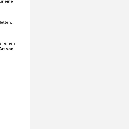
ür eine
letten
.
er einen
Art von