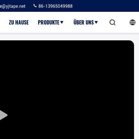
ie@yjtape.net
86-13965049988
ZU HAUSE
PRODUKTE
ÜBER UNS
Play
Video