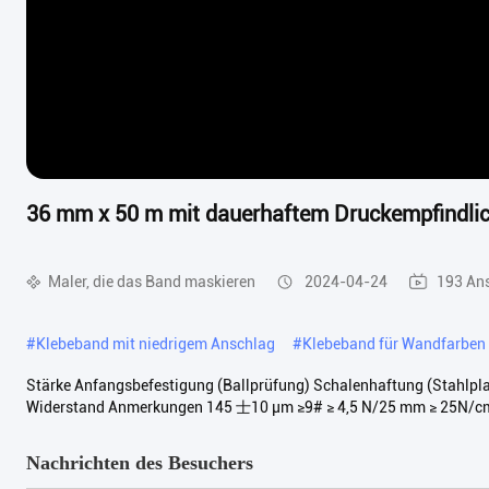
36 mm x 50 m mit dauerhaftem Druckempfindlic
Maler, die das Band maskieren
2024-04-24
193 An
#
Klebeband mit niedrigem Anschlag
#
Klebeband für Wandfarben
Stärke Anfangsbefestigung (Ballprüfung) Schalenhaftung (Stahlpl
Widerstand Anmerkungen 145 士10 μm ≥9# ≥ 4,5 N/25 mm ≥ 25N/cm
Nachrichten des Besuchers