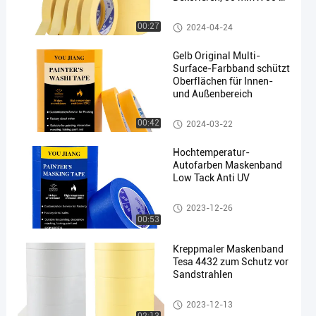
Beige
Maler, die das Band maskieren
00:27
2024-04-24
Gelb Original Multi-
Surface-Farbband schützt
Oberflächen für Innen-
und Außenbereich
Waschband
00:42
2024-03-22
Hochtemperatur-
Autofarben Maskenband
Low Tack Anti UV
Maler, die das Band maskieren
2023-12-26
00:53
Kreppmaler Maskenband
Tesa 4432 zum Schutz vor
Sandstrahlen
Maler, die das Band maskieren
2023-12-13