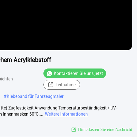
hem Acrylklebstoff
Kontaktieren Sie uns jetzt
sichten
Teilnahme
#
Klebeband für Fahrzeugmaler
atte) Zugfestigkeit Anwendung Temperaturbeständigkeit / UV-
 Innenmasken 60°C....
Weitere Informationen
Hinterlassen Sie eine Nachricht