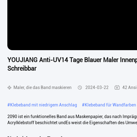
YOUJIANG Anti-UV14 Tage Blauer Maler Innenp
Schreibbar
Maler, die das Band maskieren
2024-03-22
42 Ansi
#
Klebeband mit niedrigem Anschlag
#
Klebeband für Wandfarben
2090 ist ein funktionelles Band aus Maskenpapier, das nach Imprä
Acrylklebstoff beschichtet undEs weist die Eigenschaften des Umwelt