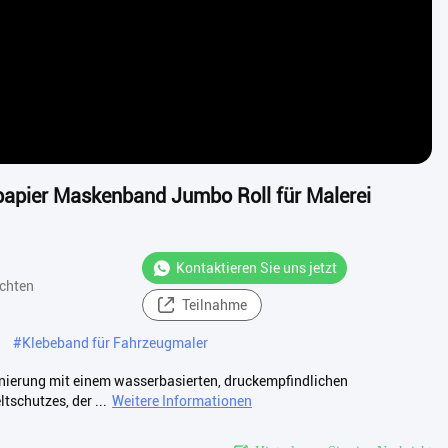
apier Maskenband Jumbo Roll für Malerei
Kontaktieren Sie uns jetzt
chten
Teilnahme
#
Klebeband für Fahrzeugmaler
gnierung mit einem wasserbasierten, druckempfindlichen
schutzes, der ...
Weitere Informationen