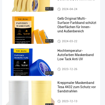
Beige
Maler, die das Band maskieren
00:27
2024-04-24
Gelb Original Multi-
Surface-Farbband schützt
Oberflächen für Innen-
und Außenbereich
Waschband
00:42
2024-03-22
Hochtemperatur-
Autofarben Maskenband
Low Tack Anti UV
Maler, die das Band maskieren
2023-12-26
00:53
Kreppmaler Maskenband
Tesa 4432 zum Schutz vor
Sandstrahlen
Maler, die das Band maskieren
2023-12-13