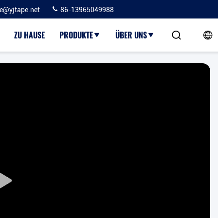
ie@yjtape.net
86-13965049988
ZU HAUSE
PRODUKTE
ÜBER UNS
Play
Video