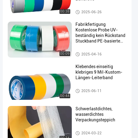
Klebeband aus Stoff
00:38
2025-06-26
Fabrikfertigung
Kostenlose Probe UV-
beständig kein Rückstand
Stuckband PE-basierte
en
Maskenhülle Hochschere
Band
Klebeband aus Stoff
00:09
2025-04-16
Klebendes einseitig
klebriges 9 Mil-Kustom-
Längen-Leiterband
Klebeband aus Stoff
2025-06-11
00:44
Schwerlastdichtes,
wasserdichtes
Verpackungsteppich
Klebeband aus Stoff
2024-03-22