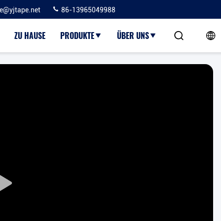
ie@yjtape.net
86-13965049988
ZU HAUSE
PRODUKTE
ÜBER UNS
Play
Video