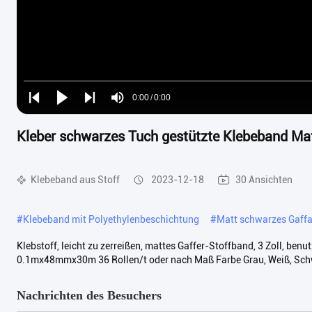
Loaded
:
0%
0:00
/
0:00
Play
Play
Play
Mute
Current
Duration
next
next
Kleber schwarzes Tuch gestützte Klebeband Mat
Time
Klebeband aus Stoff
2023-12-18
30 Ansichten
#
Klebeband mit Polyethylenbeschichtung
#
Matt schwarzes Gaff
Klebstoff, leicht zu zerreißen, mattes Gaffer-Stoffband, 3 Zoll, 
0.1mx48mmx30m 36 Rollen/t oder nach Maß Farbe Grau, Weiß, Schwa
Nachrichten des Besuchers