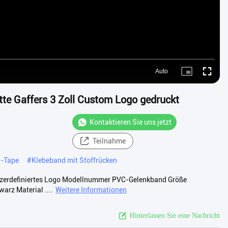
Auto
Picture-
Fullscre
in-
Picture
te Gaffers 3 Zoll Custom Logo gedruckt
Kontaktieren Sie uns jetzt
Teilnahme
a-Tape
#
Klebeband mit Stoffrücken
benutzerdefiniertes Logo Modellnummer PVC-Gelenkband Größe
rz Material ....
Weitere Informationen
Hinterlassen Sie eine Nachricht