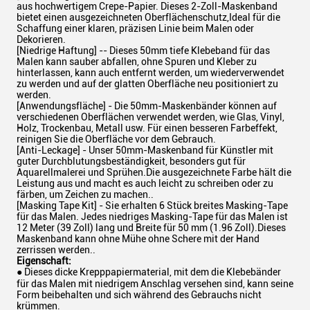
aus hochwertigem Crepe-Papier. Dieses 2-Zoll-Maskenband
bietet einen ausgezeichneten Oberflächenschutz,Ideal für die
Schaffung einer klaren, präzisen Linie beim Malen oder
Dekorieren.
[Niedrige Haftung] -- Dieses 50mm tiefe Klebeband für das
Malen kann sauber abfallen, ohne Spuren und Kleber zu
hinterlassen, kann auch entfernt werden, um wiederverwendet
zu werden und auf der glatten Oberfläche neu positioniert zu
werden.
[Anwendungsfläche] - Die 50mm-Maskenbänder können auf
verschiedenen Oberflächen verwendet werden, wie Glas, Vinyl,
Holz, Trockenbau, Metall usw. Für einen besseren Farbeffekt,
reinigen Sie die Oberfläche vor dem Gebrauch.
[Anti-Leckage] - Unser 50mm-Maskenband für Künstler mit
guter Durchblutungsbeständigkeit, besonders gut für
Aquarellmalerei und Sprühen.Die ausgezeichnete Farbe hält die
Leistung aus und macht es auch leicht zu schreiben oder zu
färben, um Zeichen zu machen..
[Masking Tape Kit] - Sie erhalten 6 Stück breites Masking-Tape
für das Malen. Jedes niedriges Masking-Tape für das Malen ist
12 Meter (39 Zoll) lang und Breite für 50 mm (1.96 Zoll).Dieses
Maskenband kann ohne Mühe ohne Schere mit der Hand
zerrissen werden..
Eigenschaft:
● Dieses dicke Krepppapiermaterial, mit dem die Klebebänder
für das Malen mit niedrigem Anschlag versehen sind, kann seine
Form beibehalten und sich während des Gebrauchs nicht
krümmen.