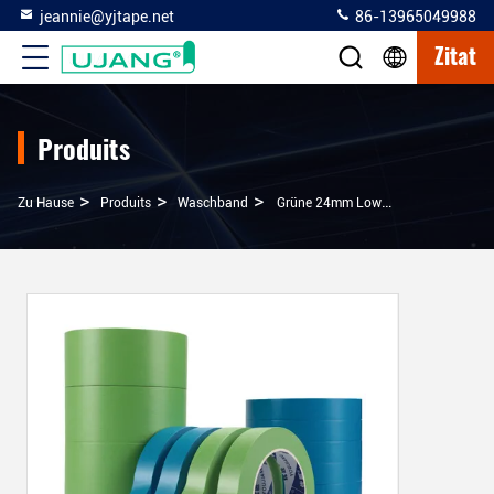
jeannie@yjtape.net
86-13965049988
Zitat
Produits
>
>
>
Zu Hause
Produits
Waschband
Grüne 24mm Low Tack Maler Washi Masking Tape Für Maler Künstler Dekorieren