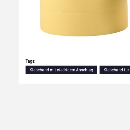
Tags:
Klebeband mit niedrigem Anschlag
Klebeband für