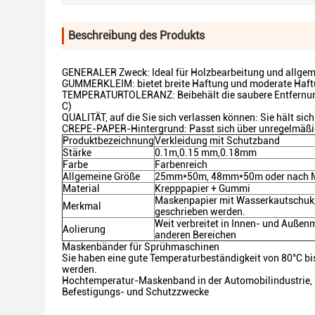
Beschreibung des Produkts
GENERALER Zweck: Ideal für Holzbearbeitung und allge
GUMMERKLEIM: bietet breite Haftung und moderate Haf
TEMPERATURTOLERANZ: Beibehält die saubere Entfernung 
C)
QUALITÄT, auf die Sie sich verlassen können: Sie hält sich 
CREPE-PAPER-Hintergrund: Passt sich über unregelmäßig
Produktbezeichnung
Verkleidung mit Schutzband
Stärke
0.1m,0.15 mm,0.18mm
Farbe
Farbenreich
Allgemeine Größe
25mm*50m, 48mm*50m oder nach 
Material
Krepppapier + Gummi
Maskenpapier mit Wasserkautschuk, w
Merkmal
geschrieben werden.
Weit verbreitet in Innen- und Außen
Aolierung
anderen Bereichen
Maskenbänder für Sprühmaschinen
Sie haben eine gute Temperaturbeständigkeit von 80°C bi
werden.
Hochtemperatur-Maskenband in der Automobilindustrie, in 
Befestigungs- und Schutzzwecke