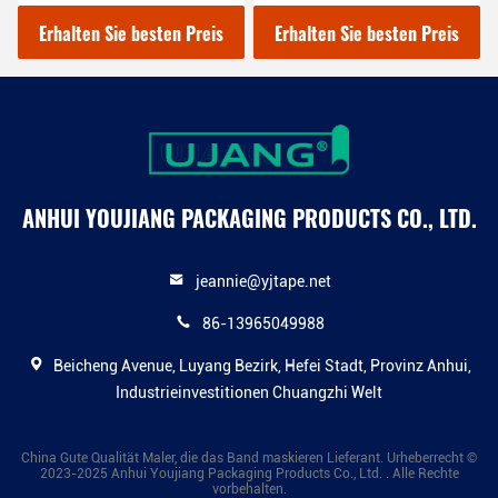
12mm für den
Crepe Papier Stripping
Automobilbereich
Trim
Erhalten Sie besten Preis
Erhalten Sie besten Preis
ANHUI YOUJIANG PACKAGING PRODUCTS CO., LTD.
jeannie@yjtape.net
86-13965049988
Beicheng Avenue, Luyang Bezirk, Hefei Stadt, Provinz Anhui,
Industrieinvestitionen Chuangzhi Welt
China Gute Qualität Maler, die das Band maskieren Lieferant. Urheberrecht ©
2023-2025 Anhui Youjiang Packaging Products Co., Ltd. . Alle Rechte
vorbehalten.