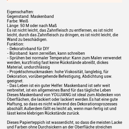
Eigenschaften:
Gegenstand: Maskenband
Farbe: Weiß
Länge: 50 M oder nach Maß
Es ist nicht leicht, das Zahnfleisch zu entfernen, es ist nicht
leicht, durch das Zahnfleisch zu dringen, es ist nicht leicht, die
Wand zu beschädigen.
Funktion:
- Dekorativband für DIY
- Büroband: kann zerreißen, kann schreiben
- Sprühen bei normaler Temperatur: Kann zum Malen verwendet
werden, kurzfristig fast keine Rückstände abreißt, dickes
Material, undurchlässig
- Projektschmuckmasken: hohe Viskosität, langlebig, für
Dekoration, vorübergehende Befestigung, Abdichtung usw.
geeignet.
- Das Leben ist ein guter Helfer: Maskenband ist sehr weit
verbreitet, ist ein allgemeines Band für das tägliche Leben
Dieses Maskenband von YOUJIANG ist ideal zum Abdecken von
Oberflächen, die lackiert oder lackiert werden.Es hat eine gute
Haftung, so dass es nicht während des Dekorationsprozesses
abschält.Außerdem fällt es leicht ab, wenn man fertig ist und
lässt keine klebrigen Rückstände zurück.
Dieses Papierteppich ist wasserdicht, so dass die meisten Lacke
und Farben ohne Durchsickern an der Oberfläche streichen