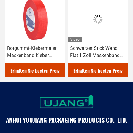
Video
Rotgummi-Klebermaler
Schwarzer Stick Wand
Maskenband Kleber
Flat 1 Zoll Maskenband
12mm für den
Crepe Papier Stripping
Automobilbereich
Trim
Erhalten Sie besten Preis
Erhalten Sie besten Preis
ANHUI YOUJIANG PACKAGING PRODUCTS CO., LTD.