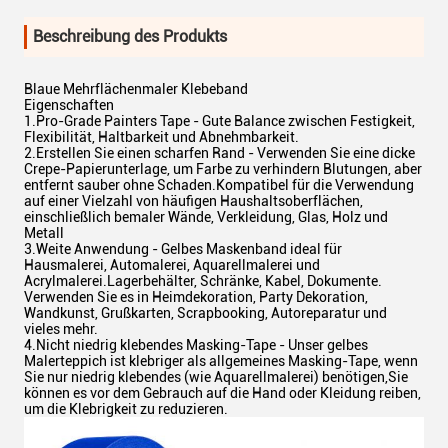
Beschreibung des Produkts
Blaue Mehrflächenmaler Klebeband
Eigenschaften
1.Pro-Grade Painters Tape - Gute Balance zwischen Festigkeit,
Flexibilität, Haltbarkeit und Abnehmbarkeit.
2.Erstellen Sie einen scharfen Rand - Verwenden Sie eine dicke
Crepe-Papierunterlage, um Farbe zu verhindern Blutungen, aber
entfernt sauber ohne Schaden.Kompatibel für die Verwendung
auf einer Vielzahl von häufigen Haushaltsoberflächen,
einschließlich bemaler Wände, Verkleidung, Glas, Holz und
Metall
3.Weite Anwendung - Gelbes Maskenband ideal für
Hausmalerei, Automalerei, Aquarellmalerei und
Acrylmalerei.Lagerbehälter, Schränke, Kabel, Dokumente.
Verwenden Sie es in Heimdekoration, Party Dekoration,
Wandkunst, Grußkarten, Scrapbooking, Autoreparatur und
vieles mehr.
4.Nicht niedrig klebendes Masking-Tape - Unser gelbes
Malerteppich ist klebriger als allgemeines Masking-Tape, wenn
Sie nur niedrig klebendes (wie Aquarellmalerei) benötigen,Sie
können es vor dem Gebrauch auf die Hand oder Kleidung reiben,
um die Klebrigkeit zu reduzieren.