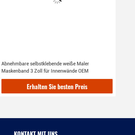
Abnehmbare selbstklebende weiße Maler
Oem
Maskenband 3 Zoll für Innenwände OEM
Aut
Erhalten Sie besten Preis
KONTAKT MIT UNS