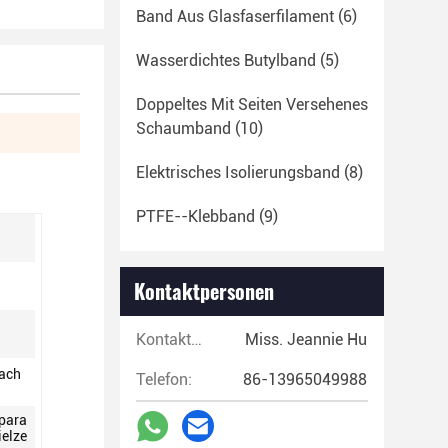
Band Aus Glasfaserfilament
(6)
Wasserdichtes Butylband
(5)
Doppeltes Mit Seiten Versehenes
Schaumband
(10)
Elektrisches Isolierungsband
(8)
PTFE--Klebband
(9)
Kontaktpersonen
Kontaktpersonen:
Miss. Jeannie Hu
nach
Telefon:
86-13965049988
ppara
ielze