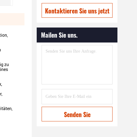
Kontaktieren Sie uns jetzt
Mailen Sie uns.
tion,
n
ig zu
hönes
k,
r,
itäten,
Senden Sie