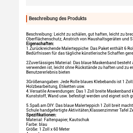
Beschreibung des Produkts
Beschreibung: Leicht zu schälen, gut haften, leicht zu bre
Oberflächenschutz, Anstrich von Haushaltsgeräten und S
Eigenschaften:
1.Zurückreichende Malerteppiche: Das Paket enthält 6 Rol
Bedürfnissen für das tägliche künstlerische Schaffen ger
2Zuverlässiges Material: Das blaue Maskenband besteht 
verwenden ist, leicht ohne Rückstände zu haften und zu en
Benutzererlebnis bieten
3Größenangaben: Jede Rolle blaues Klebebands ist 1 Zoll
Holzbearbeitung, Etiketten usw.
4.Versatile Anwendungen: Das 1 Zoll breite Maskenband k
Kunststoff, Wand usw. befestigt werden und eignet sich 
5.Spaß am DIY: Das blaue Malerteppich 1 Zoll breit macht e
Schule handgefertigte Aktivitäten,Klassenzimmer Tafel Ze
Spezifikationen:
Material: Faltenpapier, Kautschuk
Farbe: blau
Größe: 1 Zoll x 60 Meter