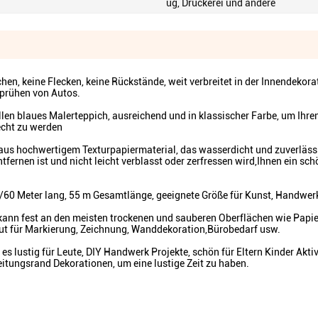
ug, Druckerei und andere
chen, keine Flecken, keine Rückstände, weit verbreitet in der Innendekora
prühen von Autos.
len blaues Malerteppich, ausreichend und in klassischer Farbe, um Ihre
echt zu werden
aus hochwertigem Texturpapiermaterial, das wasserdicht und zuverläss
tfernen ist und nicht leicht verblasst oder zerfressen wird,Ihnen ein sc
/60 Meter lang, 55 m Gesamtlänge, geeignete Größe für Kunst, Handwer
ann fest an den meisten trockenen und sauberen Oberflächen wie Papie
gut für Markierung, Zeichnung, Wanddekoration,Bürobedarf usw.
s lustig für Leute, DIY Handwerk Projekte, schön für Eltern Kinder Aktiv
itungsrand Dekorationen, um eine lustige Zeit zu haben.