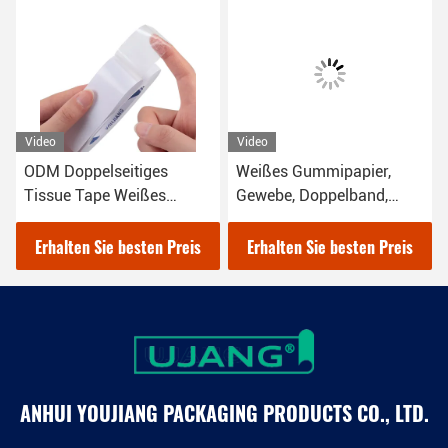
Video
Video
ODM Doppelseitiges
Weißes Gummipapier,
Tissue Tape Weißes
Gewebe, Doppelband,
Washi-Tape für Handwerk
Aufkleber für das Home
Office, Schulhandwerk.
Erhalten Sie besten Preis
Erhalten Sie besten Preis
ANHUI YOUJIANG PACKAGING PRODUCTS CO., LTD.