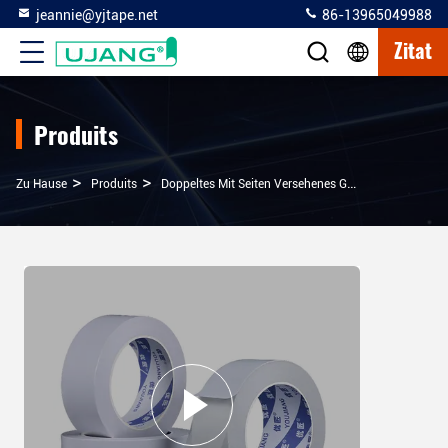
jeannie@yjtape.net
86-13965049988
Zitat
Produits
>
>
>
Zu Hause
Produits
Doppeltes Mit Seiten Versehenes Gewebe-Band
Z