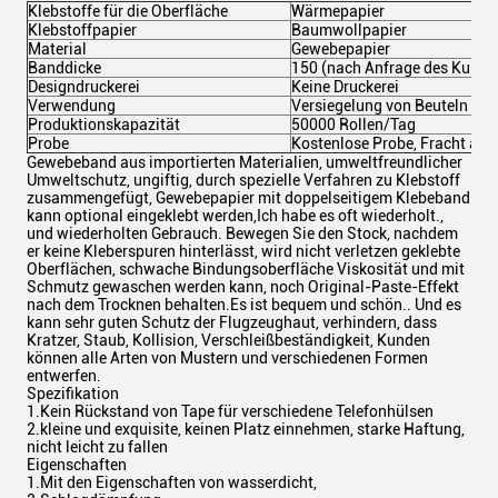
Klebstoffe für die Oberfläche
Wärmepapier
Klebstoffpapier
Baumwollpapier
Material
Gewebepapier
Banddicke
150 (nach Anfrage des Kunde
Designdruckerei
Keine Druckerei
Verwendung
Versiegelung von Beuteln un
Produktionskapazität
50000 Rollen/Tag
Probe
Kostenlose Probe, Fracht auf
Gewebeband aus importierten Materialien, umweltfreundlicher
Umweltschutz, ungiftig, durch spezielle Verfahren zu Klebstoff
zusammengefügt, Gewebepapier mit doppelseitigem Klebeband
kann optional eingeklebt werden,Ich habe es oft wiederholt.,
und wiederholten Gebrauch. Bewegen Sie den Stock, nachdem
er keine Kleberspuren hinterlässt, wird nicht verletzen geklebte
Oberflächen, schwache Bindungsoberfläche Viskosität und mit
Schmutz gewaschen werden kann, noch Original-Paste-Effekt
nach dem Trocknen behalten.Es ist bequem und schön.. Und es
kann sehr guten Schutz der Flugzeughaut, verhindern, dass
Kratzer, Staub, Kollision, Verschleißbeständigkeit, Kunden
können alle Arten von Mustern und verschiedenen Formen
entwerfen.
Spezifikation
1.Kein Rückstand von Tape für verschiedene Telefonhülsen
2.kleine und exquisite, keinen Platz einnehmen, starke Haftung,
nicht leicht zu fallen
Eigenschaften
1.Mit den Eigenschaften von wasserdicht,