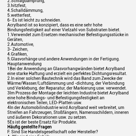
2.Schlagdämpfung,
3.hitzfest,
4.Schalldämmung,
5.wetterfest,
6- Es ist leicht zu schneiden.
Acrylband ist so konzipiert, dass es eine sehr hohe
Bindungsfestigkeit auf einer Vielzahl von Substraten bietet.
1.Verwendet zum Ersetzen mechanischer Befestigungsstücke in
Geräten,
2.Automotive,
3- Zeichen,
4.Grafiken,
5.Glasvorhänge und andere Anwendungen in der Fertigung.
Hauptanwendung
1Bei der Anwendung an Glasvorhangwänden bietet Acrylband
eine starke Haftung und erzielt ein perfektes Dichtungsresultat.
2.In einer solchen Bautechnik wird das Band zum Zwecke der
Wärme/Wasser/Luftdämmung und -dichtung, der Verbindung
und Verklebung, der Reparatur, der Markierung usw. verwendet.
3Im Prozess der Montage der leichten Industrie bietet Acrylband
eine hohe Bindungs- und Befestigungsfestigkeit an
elektronischen Teilen, LED-Platten usw.
4In der Automobilindustrie wird Acrylband weit verbreitet, um
Streifen an Fahrzeugen, Stoßfängern, Namensschildern, inneren
und äußeren Dekorationen usw. zu setzen.
5Es ist der beste Ersatz für Produkte.
Häufig gestellte Fragen
F: Sind Sie Handelsgesellschaft oder Hersteller?